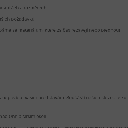
ariantách a rozměrech
ašich požadavků
ýbáme se materiálům, které za čas rezavějí nebo blednou)
k odpovídal Vašim představám. Součástí našich služeb je kom
ad Ohří a širším okolí.