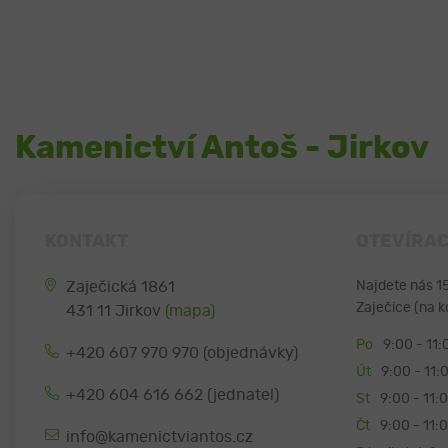
Kamenictví Antoš - Jirkov
KONTAKT
OTEVÍRAC
Zaječická 1861
Najdete nás 1
Zaječice (na k
431 11 Jirkov
(mapa)
Po
9:00 - 11:
+420 607 970 970 (objednávky)
Út
9:00 - 11:
+420 604 616 662 (jednatel)
St
9:00 - 11:
Čt
9:00 - 11:
info@kamenictviantos.cz