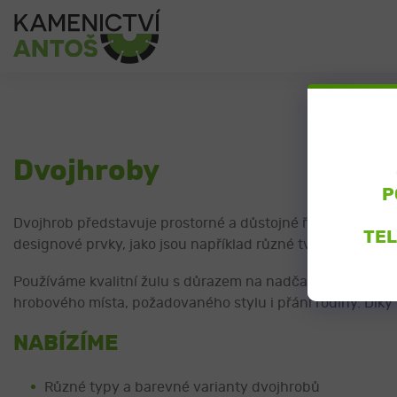
Dvojhroby
P
Dvojhrob představuje prostorné a důstojné řešení hrobové
TEL
designové prvky, jako jsou například různé tvary nápisov
Používáme kvalitní žulu s důrazem na nadčasový vzhled, 
hrobového místa, požadovaného stylu i přání rodiny. Díky
NABÍZÍME
Různé typy a barevné varianty dvojhrobů