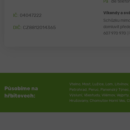
Pá
dle telef
Víkendy a sv
IČ:
04047222
Schůzku mimo 
domluvit přede
DIČ:
CZ8812014365
607 970 970
(
Vtelno
,
Most
,
Lužice
,
Lom
,
Litvínov
,
Působíme na
Petrohrad
,
Peruc
,
Panenský Týnec
hřbitovech:
Výsluní
,
Všestudy
,
Vilémov
,
Vejprty
Hrušovany
,
Chomutov Horní Ves
,
C