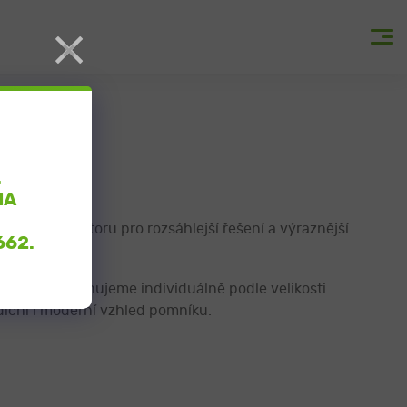
×
.
NA
statek prostoru pro rozsáhlejší řešení a výraznější
662
.
 pomník navrhujeme individuálně podle velikosti
diční i moderní vzhled pomníku.