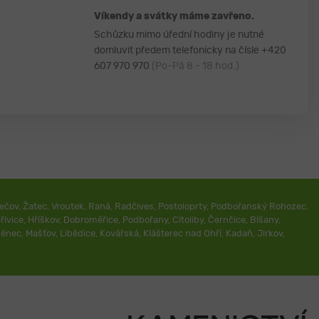
Víkendy a svátky máme zavřeno.
Schůzku mimo úřední hodiny je nutné
domluvit předem telefonicky na čísle
+420
607 970 970
(Po-Pá 8 - 18 hod.)
ečov
,
Žatec
,
Vroutek
,
Raná
,
Radčives
,
Postoloprty
,
Podbořanský Rohozec
,
řivice
,
Hříškov
,
Dobroměřice
,
Podbořany
,
Cítoliby
,
Černčice
,
Blšany
,
ěnec
,
Mašťov
,
Libědice
,
Kovářská
,
Klášterec nad Ohří
,
Kadaň
,
Jirkov
,