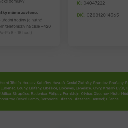
onické domluvy
IČ:
04047222
átky máme zavřeno.
DIČ:
CZ8812014365
úřední hodiny je nutné
m telefonicky na čísle
+420
Po-Pá 8 - 18 hod.)
Horní Jiřetín
,
Hora sv. Kateřiny
,
Havraň
,
České Zlatníky
,
Brandov
,
Braňany
,
B
,
Lubenec
,
Louny
,
Líšťany
,
Liběšice
,
Libčeves
,
Lenešice
,
Kryry
,
Krásný Dvůr
,
H
,
Údlice
,
Strupčice
,
Radonice
,
Pětipsy
,
Pernštejn
,
Otvice
,
Okounov
,
Místo
,
Měd
homutov
,
České Hamry
,
Černovice
,
Březno
,
Březenec
,
Boleboř
,
Bílence