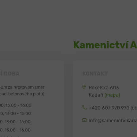
Kamenictví A
Í DOBA
KONTAKT
50m za hřbitovem směr
Rokelská 603
onci betonového plotu).
Kadaň
(mapa)
00, 13:00 - 16:00
+420 607 970 970 (o
00, 13:00 - 16:00
info@kamenictvikada
00, 13:00 - 16:00
00, 13:00 - 16:00