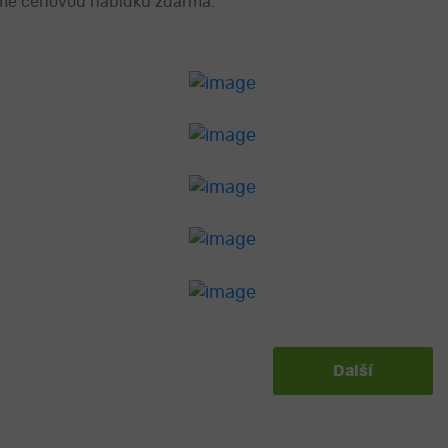
víme cenovou nabídku zdarma.
Další