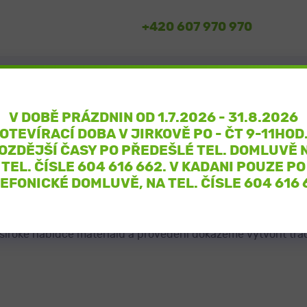
+420 607 970 970
V DOBĚ PRÁZDNIN OD 1.7.2026 - 31.8.2026
OTEVÍRACÍ DOBA V JIRKOVĚ PO - ČT 9-11HOD
OZDĚJŠÍ ČASY PO PŘEDEŠLÉ TEL. DOMLUVĚ 
TEL. ČÍSLE
604 616 662
. V KADANI POUZE PO
ho místa určené pro uložení dvou osob, poskytuje zároveň do
EFONICKÉ DOMLUVĚ, NA TEL. ČÍSLE
604 616 
ých desek, způsoby zakrytí a mnoho dalšího.
pevnost konstrukce a precizní kamenické zpracování. Každý
 široké nabídce materiálů a provedení dokážeme vytvořit tra