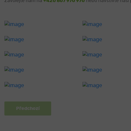
Zavolejte nám na
+420 607 970 970
nebo navštivte naši 
Předchozí