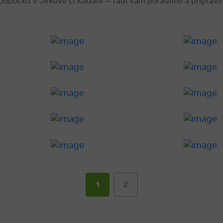
pobočku v Jirkově či Kadani — rádi vám poradíme a připra
1
2
(aktuální)