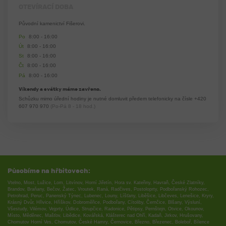
OTEVÍRACÍ DOBA
Původní kamenictví Fišerovi.
Po
8:00 - 16:00
Út
8:00 - 16:00
St
8:00 - 16:00
Čt
8:00 - 16:00
Pá
8:00 - 16:00
Víkendy a svátky máme zavřeno.
Schůzku mimo úřední hodiny je nutné domluvit předem telefonicky na čísle
+420
607 970 970
(Po-Pá 8 - 18 hod.)
Působíme na hřbitovech:
Vtelno
,
Most
,
Lužice
,
Lom
,
Litvínov
,
Horní Jiřetín
,
Hora sv. Kateřiny
,
Havraň
,
České Zlatníky
,
Brandov
,
Braňany
,
Bečov
,
Žatec
,
Vroutek
,
Raná
,
Radčives
,
Postoloprty
,
Podbořanský Rohozec
,
Petrohrad
,
Peruc
,
Panenský Týnec
,
Lubenec
,
Louny
,
Líšťany
,
Liběšice
,
Libčeves
,
Lenešice
,
Kryry
,
Krásný Dvůr
,
Hřivice
,
Hříškov
,
Dobroměřice
,
Podbořany
,
Cítoliby
,
Černčice
,
Blšany
,
Výsluní
,
Všestudy
,
Vilémov
,
Vejprty
,
Údlice
,
Strupčice
,
Radonice
,
Pětipsy
,
Pernštejn
,
Otvice
,
Okounov
,
Místo
,
Měděnec
,
Mašťov
,
Libědice
,
Kovářská
,
Klášterec nad Ohří
,
Kadaň
,
Jirkov
,
Hrušovany
,
Chomutov Horní Ves
,
Chomutov
,
České Hamry
,
Černovice
,
Březno
,
Březenec
,
Boleboř
,
Bílence