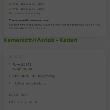
St
9:00 - 11:00, 13:00 - 16:00
Čt
9:00 - 11:00, 13:00 - 16:00
Pá
dle telefonické domluvy
Víkendy a svátky máme zavřeno.
Schůzku mimo úřední hodiny je nutné domluvit předem telefonicky na čísle
+420
607 970 970
(Po-Pá 8 - 18 hod.)
Kamenictví Antoš - Kadaň
KONTAKT
Rokelská 603
Kadaň
(mapa)
+420 607 970 970 (objednávky)
info@kamenictvikadan.cz
IČ:
04047222
DIČ:
CZ8812014365