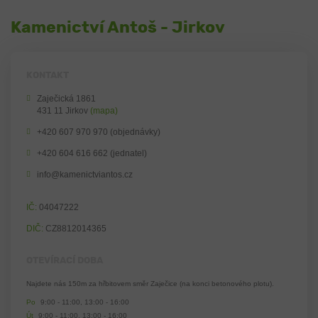
Kamenictví Antoš - Jirkov
KONTAKT
Zaječická 1861
431 11 Jirkov
(mapa)
+420 607 970 970 (objednávky)
+420 604 616 662 (jednatel)
info@kamenictviantos.cz
IČ:
04047222
DIČ:
CZ8812014365
OTEVÍRACÍ DOBA
Najdete nás 150m za hřbitovem směr Zaječice (na konci betonového plotu).
Po
9:00 - 11:00, 13:00 - 16:00
Út
9:00 - 11:00, 13:00 - 16:00