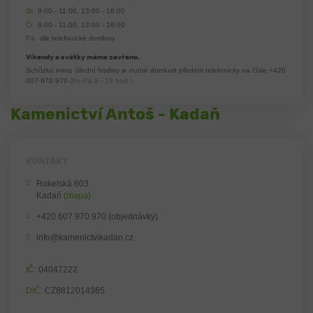
St
9:00 - 11:00, 13:00 - 16:00
Čt
9:00 - 11:00, 13:00 - 16:00
Pá
dle telefonické domluvy
Víkendy a svátky máme zavřeno.
Schůzku mimo úřední hodiny je nutné domluvit předem telefonicky na čísle
+420
607 970 970
(Po-Pá 8 - 18 hod.)
Kamenictví Antoš - Kadaň
KONTAKT
Rokelská 603
Kadaň
(mapa)
+420 607 970 970 (objednávky)
info@kamenictvikadan.cz
IČ:
04047222
DIČ:
CZ8812014365