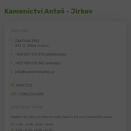
Kamenictví Antoš - Jirkov
KONTAKT
Zaječická 1861
431 11 Jirkov
(mapa)
+420 607 970 970 (objednávky)
+420 604 616 662 (jednatel)
info@kamenictviantos.cz
IČ:
04047222
DIČ:
CZ8812014365
OTEVÍRACÍ DOBA
Najdete nás 150m za hřbitovem směr Zaječice (na konci betonového plotu).
Po
9:00 - 11:00, 13:00 - 16:00
Út
9:00 - 11:00, 13:00 - 16:00