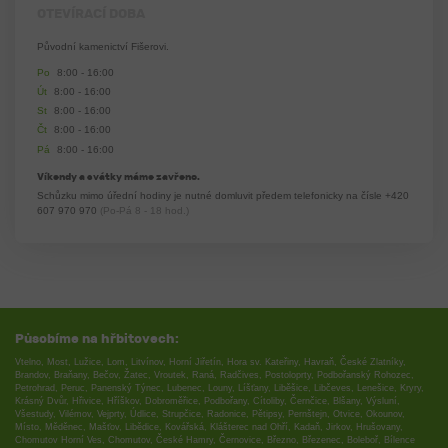
OTEVÍRACÍ DOBA
Původní kamenictví Fišerovi.
Po
8:00 - 16:00
Út
8:00 - 16:00
St
8:00 - 16:00
Čt
8:00 - 16:00
Pá
8:00 - 16:00
Víkendy a svátky máme zavřeno.
Schůzku mimo úřední hodiny je nutné domluvit předem telefonicky na čísle
+420
607 970 970
(Po-Pá 8 - 18 hod.)
Působíme na hřbitovech:
Vtelno
,
Most
,
Lužice
,
Lom
,
Litvínov
,
Horní Jiřetín
,
Hora sv. Kateřiny
,
Havraň
,
České Zlatníky
,
Brandov
,
Braňany
,
Bečov
,
Žatec
,
Vroutek
,
Raná
,
Radčives
,
Postoloprty
,
Podbořanský Rohozec
,
Petrohrad
,
Peruc
,
Panenský Týnec
,
Lubenec
,
Louny
,
Líšťany
,
Liběšice
,
Libčeves
,
Lenešice
,
Kryry
,
Krásný Dvůr
,
Hřivice
,
Hříškov
,
Dobroměřice
,
Podbořany
,
Cítoliby
,
Černčice
,
Blšany
,
Výsluní
,
Všestudy
,
Vilémov
,
Vejprty
,
Údlice
,
Strupčice
,
Radonice
,
Pětipsy
,
Pernštejn
,
Otvice
,
Okounov
,
Místo
,
Měděnec
,
Mašťov
,
Libědice
,
Kovářská
,
Klášterec nad Ohří
,
Kadaň
,
Jirkov
,
Hrušovany
,
Chomutov Horní Ves
,
Chomutov
,
České Hamry
,
Černovice
,
Březno
,
Březenec
,
Boleboř
,
Bílence