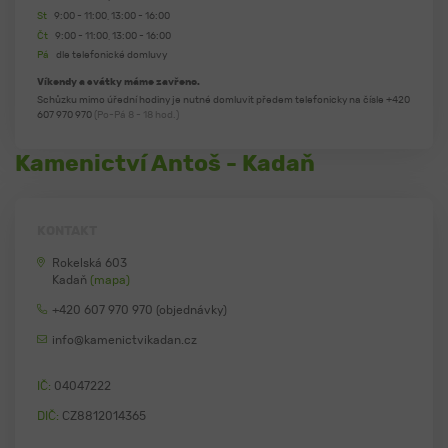
St
9:00 - 11:00, 13:00 - 16:00
Čt
9:00 - 11:00, 13:00 - 16:00
Pá
dle telefonické domluvy
Víkendy a svátky máme zavřeno.
Schůzku mimo úřední hodiny je nutné domluvit předem telefonicky na čísle
+420
607 970 970
(Po-Pá 8 - 18 hod.)
Kamenictví Antoš - Kadaň
KONTAKT
Rokelská 603
Kadaň
(mapa)
+420 607 970 970 (objednávky)
info@kamenictvikadan.cz
IČ:
04047222
DIČ:
CZ8812014365