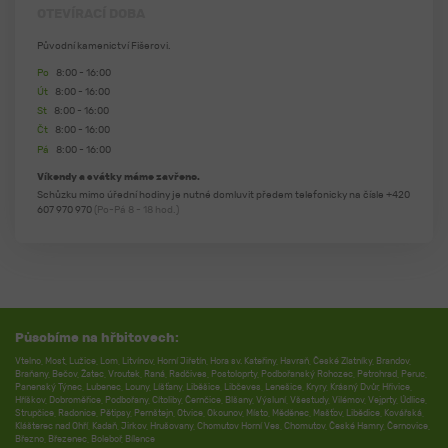
OTEVÍRACÍ DOBA
Původní kamenictví Fišerovi.
Po
8:00 - 16:00
Út
8:00 - 16:00
St
8:00 - 16:00
Čt
8:00 - 16:00
Pá
8:00 - 16:00
Víkendy a svátky máme zavřeno.
Schůzku mimo úřední hodiny je nutné domluvit předem telefonicky na čísle
+420
607 970 970
(Po-Pá 8 - 18 hod.)
Působíme na hřbitovech:
Vtelno
,
Most
,
Lužice
,
Lom
,
Litvínov
,
Horní Jiřetín
,
Hora sv. Kateřiny
,
Havraň
,
České Zlatníky
,
Brandov
,
Braňany
,
Bečov
,
Žatec
,
Vroutek
,
Raná
,
Radčives
,
Postoloprty
,
Podbořanský Rohozec
,
Petrohrad
,
Peruc
,
Panenský Týnec
,
Lubenec
,
Louny
,
Líšťany
,
Liběšice
,
Libčeves
,
Lenešice
,
Kryry
,
Krásný Dvůr
,
Hřivice
,
Hříškov
,
Dobroměřice
,
Podbořany
,
Cítoliby
,
Černčice
,
Blšany
,
Výsluní
,
Všestudy
,
Vilémov
,
Vejprty
,
Údlice
,
Strupčice
,
Radonice
,
Pětipsy
,
Pernštejn
,
Otvice
,
Okounov
,
Místo
,
Měděnec
,
Mašťov
,
Libědice
,
Kovářská
,
Klášterec nad Ohří
,
Kadaň
,
Jirkov
,
Hrušovany
,
Chomutov Horní Ves
,
Chomutov
,
České Hamry
,
Černovice
,
Březno
,
Březenec
,
Boleboř
,
Bílence