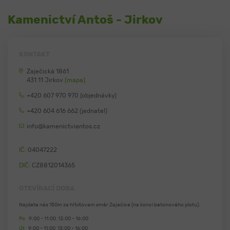
Kamenictví Antoš - Jirkov
KONTAKT
Zaječická 1861
431 11 Jirkov
(mapa)
+420 607 970 970 (objednávky)
+420 604 616 662 (jednatel)
info@kamenictviantos.cz
IČ:
04047222
DIČ:
CZ8812014365
OTEVÍRACÍ DOBA
Najdete nás 150m za hřbitovem směr Zaječice (na konci betonového plotu).
Po
9:00 - 11:00, 13:00 - 16:00
Út
9:00 - 11:00, 13:00 - 16:00